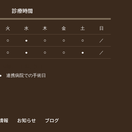
診療時間
火
水
木
金
土
日
○
●
○
○
○
／
○
●
○
○
●
／
休診日：日曜、祝日
● 連携病院での手術日
情報
お知らせ
ブログ