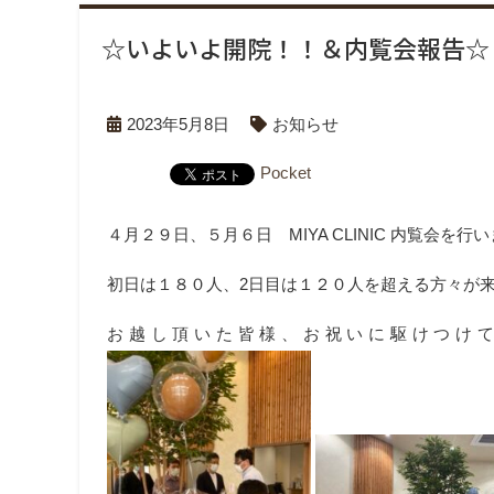
☆いよいよ開院！！＆内覧会報告☆
2023年5月8日
お知らせ
Pocket
４月２９日、５月６日 MIYA CLINIC 内覧会を行
初日は１８０人、2日目は１２０人を超える方々が
お越し頂いた皆様、お祝いに駆けつけ